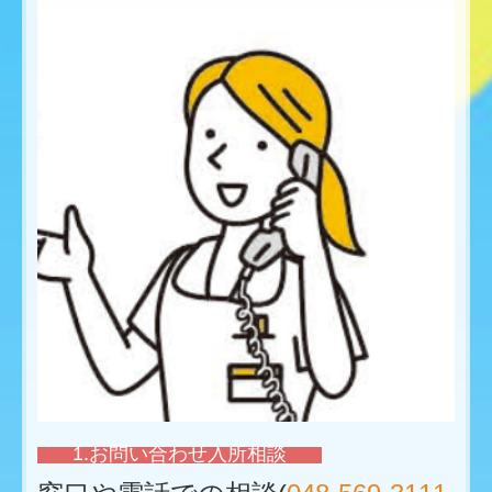
保健だより
病児保育室 パンジーキッズ
お知らせ
介護医療院とは
介護医療院の特徴
1日の流れ
入所までの流れ
介護医療院料金表
1.お問い合わせ入所相談