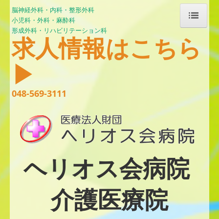
脳神経外科・内科・整形外科
小児科・
外科・麻酔科
形成外科・リハビリテーション科
求人情報はこちら
ホーム
▶
ヘリオス会病院について
048-569-3111
外来診療と診療体制
面会についてのお知らせ
入院について
ヘリオス会病院
睡眠時無呼吸症候群の検査について
帯状疱疹予防ワクチン接種について
介護医療院
リハビリテーション科