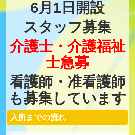
6月1日開設
脳ドックのご案内
スタッフ募集
交通案内
ヘリオスクリニックのご案内
介護士・介護福祉
特別養護老人ホーム 川里苑
士急募
職員募集
看護師・准看護師
看護助手(常勤) 募集
も募集しています
正看護師 募集
リハビリ科 募集
入所までの流れ
事務 募集