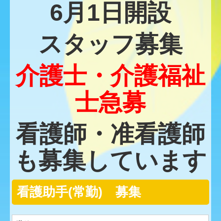
6月1日開設
脳ドックのご案内
スタッフ募集
交通案内
ヘリオスクリニックのご案内
介護士・介護福祉
特別養護老人ホーム 川里苑
士急募
職員募集
看護師・准看護師
看護助手(常勤) 募集
も募集しています
正看護師 募集
リハビリ科 募集
看護助手(常勤) 募集
事務 募集