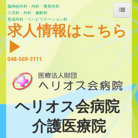
脳神経外科・内科・整形外科
小児科・
外科・麻酔科
形成外科・リハビリテーション科
求人情報はこちら
ホーム
▶
ヘリオス会病院について
048-569-3111
外来診療と診療体制
面会についてのお知らせ
入院について
ヘリオス会病院
睡眠時無呼吸症候群の検査について
帯状疱疹予防ワクチン接種について
介護医療院
リハビリテーション科