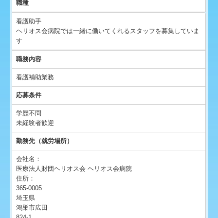
職種
保健だより
看護助手
ヘリオス会病院では一緒に働いてくれるスタッフを募集していま
病児保育室 パンジーキッズ
す
お知らせ
職務内容
看護補助業務
介護医療院とは
応募条件
介護医療院の特徴
学歴不問
未経験者歓迎
1日の流れ
勤務先（就労場所）
入所までの流れ
会社名：
医療法人財団ヘリオス会 ヘリオス会病院
介護医療院料金表
住所：
365-0005
埼玉県
鴻巣市広田
824-1