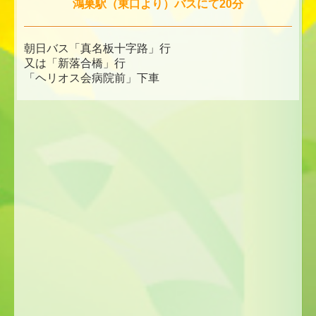
鴻巣駅（東口より）バスにて20分
朝日バス「真名板十字路」行
又は「新落合橋」行
「ヘリオス会病院前」下車