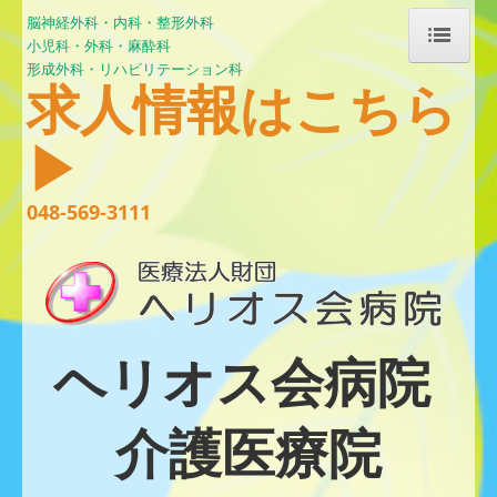
脳神経外科・内科・整形外科
小児科・
外科・麻酔科
形成外科・リハビリテーション科
求人情報はこちら
ホーム
▶
ヘリオス会病院について
048-569-3111
外来診療と診療体制
面会についてのお知らせ
入院について
ヘリオス会病院
睡眠時無呼吸症候群の検査について
帯状疱疹予防ワクチン接種について
介護医療院
リハビリテーション科