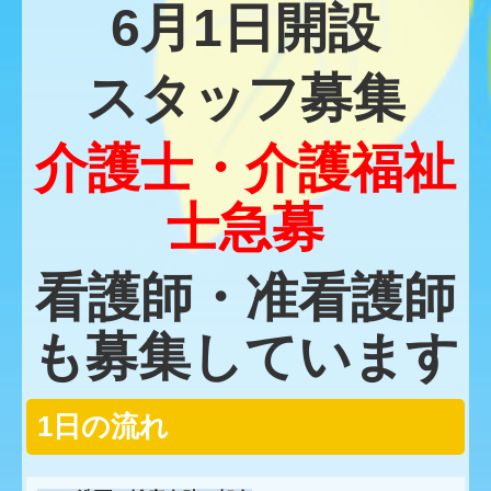
6月1日開設
脳ドックのご案内
スタッフ募集
交通案内
ヘリオスクリニックのご案内
介護士・介護福祉
特別養護老人ホーム 川里苑
士急募
職員募集
看護師・准看護師
看護助手(常勤) 募集
も募集しています
正看護師 募集
リハビリ科 募集
1日の流れ
事務 募集