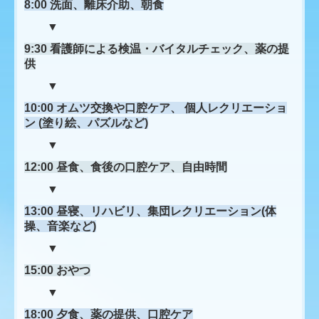
8:00 洗面、離床介助、朝食
保健だより
▼
病児保育室 パンジーキッズ
9:30 看護師による検温・バイタルチェック、薬の提
供
お知らせ
▼
10:00 オムツ交換や口腔ケア、 個人レクリエーショ
介護医療院とは
ン (塗り絵、パズルなど)
▼
介護医療院の特徴
12:00 昼食、食後の口腔ケア、自由時間
1日の流れ
▼
13:00 昼寝、リハビリ、集団レクリエーション(体
入所までの流れ
操、音楽など)
▼
介護医療院料金表
15:00 おやつ
▼
18:00 夕食、薬の提供、口腔ケア